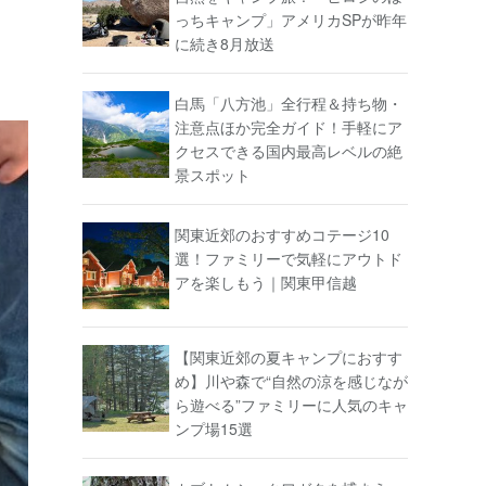
っちキャンプ」アメリカSPが昨年
に続き8月放送
白馬「八方池」全行程＆持ち物・
注意点ほか完全ガイド！手軽にア
クセスできる国内最高レベルの絶
景スポット
関東近郊のおすすめコテージ10
選！ファミリーで気軽にアウトド
アを楽しもう｜関東甲信越
【関東近郊の夏キャンプにおすす
め】川や森で“自然の涼を感じなが
ら遊べる”ファミリーに人気のキャ
ンプ場15選