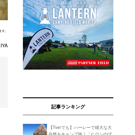
ます。
IYA
記事ランキング
【Tverでも】ハーレーで雄大な大
自然をキャンプ旅！「ヒロシのぼ