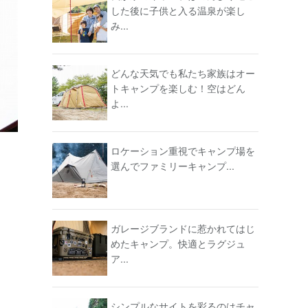
した後に子供と入る温泉が楽し
み...
どんな天気でも私たち家族はオー
トキャンプを楽しむ！空はどん
よ...
ロケーション重視でキャンプ場を
選んでファミリーキャンプ...
ガレージブランドに惹かれてはじ
めたキャンプ。快適とラグジュ
ア...
シンプルなサイトを彩るのはチャ