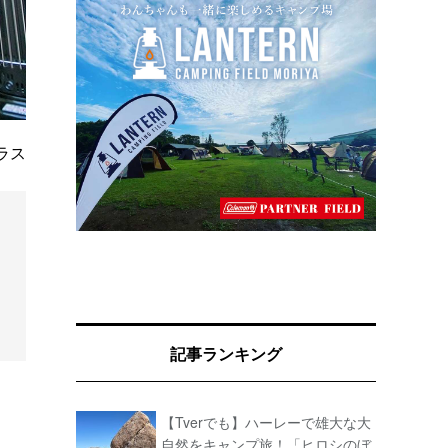
ラス
記事ランキング
【Tverでも】ハーレーで雄大な大
自然をキャンプ旅！「ヒロシのぼ