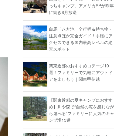
っちキャンプ」アメリカSPが昨年
に続き8月放送
白馬「八方池」全行程＆持ち物・
注意点ほか完全ガイド！手軽にア
クセスできる国内最高レベルの絶
景スポット
関東近郊のおすすめコテージ10
選！ファミリーで気軽にアウトド
アを楽しもう｜関東甲信越
【関東近郊の夏キャンプにおすす
め】川や森で“自然の涼を感じなが
ら遊べる”ファミリーに人気のキャ
ンプ場15選