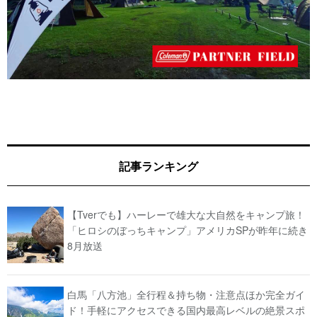
記事ランキング
【Tverでも】ハーレーで雄大な大自然をキャンプ旅！
「ヒロシのぼっちキャンプ」アメリカSPが昨年に続き
8月放送
白馬「八方池」全行程＆持ち物・注意点ほか完全ガイ
ド！手軽にアクセスできる国内最高レベルの絶景スポ