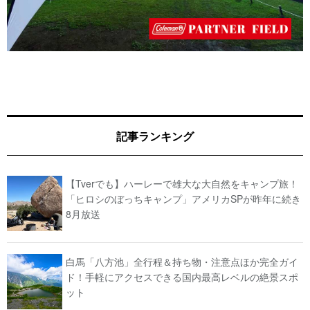
記事ランキング
【Tverでも】ハーレーで雄大な大自然をキャンプ旅！
「ヒロシのぼっちキャンプ」アメリカSPが昨年に続き
8月放送
白馬「八方池」全行程＆持ち物・注意点ほか完全ガイ
ド！手軽にアクセスできる国内最高レベルの絶景スポ
ット