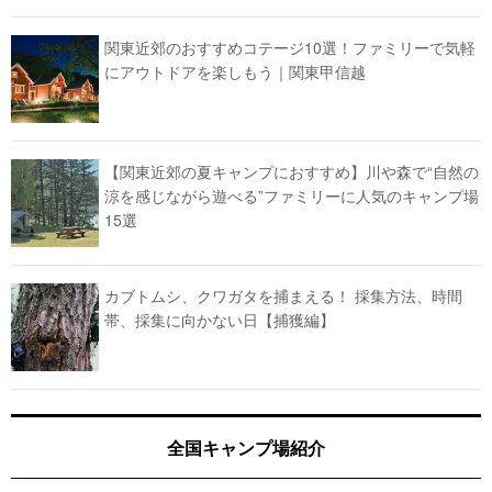
関東近郊のおすすめコテージ10選！ファミリーで気軽
にアウトドアを楽しもう｜関東甲信越
【関東近郊の夏キャンプにおすすめ】川や森で“自然の
涼を感じながら遊べる”ファミリーに人気のキャンプ場
15選
カブトムシ、クワガタを捕まえる！ 採集方法、時間
帯、採集に向かない日【捕獲編】
全国キャンプ場紹介