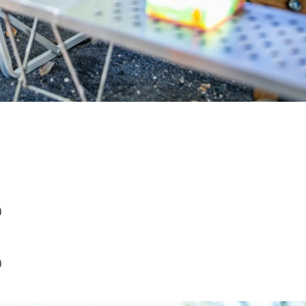
。
）
）