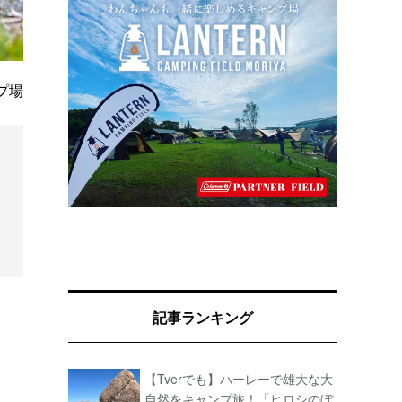
プ場
記事ランキング
【Tverでも】ハーレーで雄大な大
自然をキャンプ旅！「ヒロシのぼ