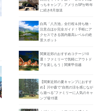
っちキャンプ」アメリカSPが昨年
に続き8月放送
白馬「八方池」全行程＆持ち物・
注意点ほか完全ガイド！手軽にア
クセスできる国内最高レベルの絶
景スポット
関東近郊のおすすめコテージ10
選！ファミリーで気軽にアウトド
アを楽しもう｜関東甲信越
【関東近郊の夏キャンプにおすす
め】川や森で“自然の涼を感じなが
ら遊べる”ファミリーに人気のキャ
ンプ場15選