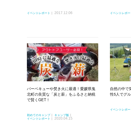
2017.12.06
イベントレポート
イベントレポー
バーベキューや焚き火に最適！愛媛県鬼
自然の中で
北町の良質な「炭と薪」をふるさと納税
性5人でグ
で賢くGET！
イベントレポー
初めてのキャンプ
キャンプ飯
2020.04.15
イベントレポート