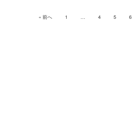
« 前へ
1
…
4
5
6