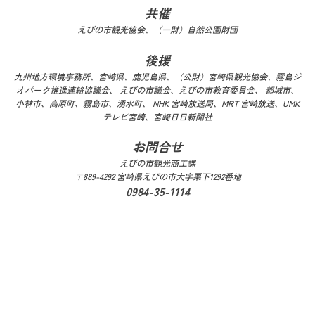
共催
えびの市観光協会、（一財）自然公園財団
後援
九州地方環境事務所、宮崎県、鹿児島県、（公財）宮崎県観光協会、霧島ジ
オパーク推進連絡協議会、
えびの市議会、えびの市教育委員会、 都城市、
小林市、高原町、霧島市、湧水町、
NHK 宮崎放送局、MRT 宮崎放送、UMK
テレビ宮崎、宮崎日日新聞社
お問合せ
えびの市観光商工課
〒889-4292 宮崎県えびの市大字栗下1292番地
0984-35-1114