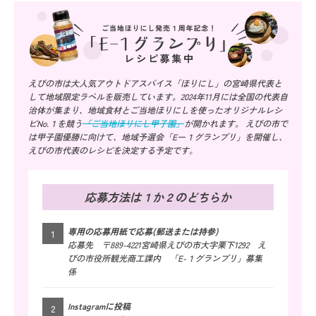
えびの市は大人気アウトドアスパイス「ほりにし」の宮崎県代表と
して地域限定ラベルを販売しています。2024年11月には全国の代表自
治体が集まり、地域食材とご当地ほりにしを使ったオリジナルレシ
ピNo.１を競う
「ご当地ほりにし甲子園」
が開かれます。 えびの市で
は甲子園優勝に向けて、地域予選会「Eー１グランプリ」を開催し、
えびの市代表のレシピを決定する予定です。
応募方法は１か２のどちらか
専用の応募用紙で応募(郵送または持参)
応募先 〒889-4221宮崎県えびの市大字栗下1292 え
びの市役所観光商工課内 「E-１グランプリ」募集
係
Instagramに投稿