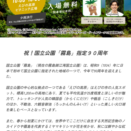
祝！国立公園「霧島」指定９０周年
国立公園「霧島」（現在の霧島錦江湾国立公園）は、昭和9（1934）年に
日
本で初めて国立公園に指定された地域の一つで、今年で90周年を迎えまし
た。
国立公園の中心的な拠点の一つである「えびの高原」はえびの市の人気スポ
ット。
標高1,200ｍの高地にあり、夏でも平均気温が25度程度と涼しいのが魅
力で、
トレッキングが人気の韓国岳（からくにだけ）や甑岳（こしきだけ）
のほか、
不動池、六観音御池（ろっかんのんみいけ）といった美しい火口湖
を楽しむベースとなっています。
また、春から初夏にかけては、世界中でここだけに自生する天然記念物のノ
カイドウや
霧島を代表するミヤマキリシマが花を咲かせ、秋には鮮やかな紅