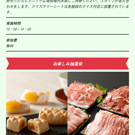
終わったらピクニック広場会場内本部にご持参ください。スタッフが答え合
わせをします。クイズラリーシートは各施設のクイズ付近に設置されていま
す。
実施時間
10：00～14：00
参加費
無料
お楽しみ抽選会