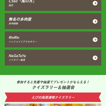
CS60『風の月』
指圧
無名の多肉屋
多肉植物
RinRin
ハンドメイドアクセサリー
NaGaTaYa
ミリタリー雑貨
参加すると先着や抽選でプレゼントがもらえる！
クイズラリー＆抽選会
えびの高原満喫クイズラリー