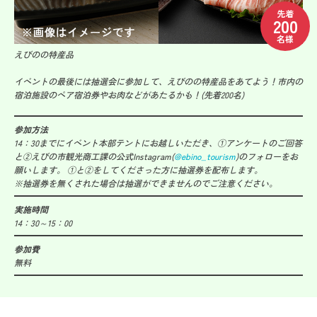
先着
200
名様
えびのの特産品
イベントの最後には抽選会に参加して、えびのの特産品をあてよう！市内の
宿泊施設のペア宿泊券やお肉などがあたるかも！(先着200名)
参加方法
14：30までにイベント本部テントにお越しいただき、①アンケートのご回答
と②えびの市観光商工課の公式Instagram(
@ebino_tourism
)のフォローをお
願いします。 ①と②をしてくださった方に抽選券を配布します。
※抽選券を無くされた場合は抽選ができませんのでご注意ください。
実施時間
14：30～15：00
参加費
無料