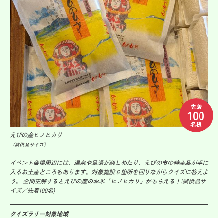
先着
100
名様
えびの産ヒノヒカリ
（試供品サイズ）
イベント会場周辺には、温泉や足湯が楽しめたり、えびの市の特産品が手に
入るお土産どころもあります。対象施設６箇所を回りながらクイズに答えよ
う。 全問正解するとえびの産のお米「ヒノヒカリ」がもらえる！(試供品サ
イズ／先着100名)
クイズラリー対象地域