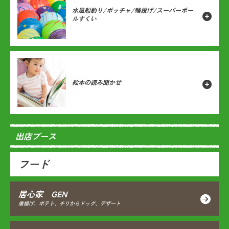
水風船釣り/ボッチャ/輪投げ/スーパーボー
ルすくい
絵本の読み聞かせ
出店ブース
フード
居心家 GEN
唐揚げ、ポテト、チリからドッグ、デザート