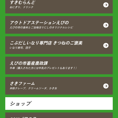
すきむらんど
おにぎり、ドリンク
アウトドアステーションえびの
えびの市の食材とご当地ほりにしのオリジナルレシピ
こぶだしいなり専門店 きつねのご褒美
いなり寿司、団子
えびの市畜産農政課
牛串（購入された方には牛乳のプレゼントもあります！）
さきファーム
米粉クレープ、クリームソーダ、かき氷
ショップ