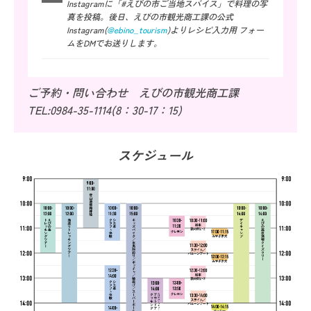
Instagramに「#えびの市ご当地スパイス」で料理の写
真を投稿。後日、えびの市観光商工課の公式
Instagram(
@ebino_tourism
)よりレシピ入力用 フォー
ムをDMでお送りします。
ご予約・問い合わせ えびの市観光商工課
TEL:0984-35-1114(8：30-17：15)
スケジュール