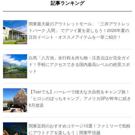
記事ランキング
関東最大級のアウトレットモール、「三井アウトレッ
トパーク 入間」 でアツイ夏を楽しもう！2026年夏の
注目イベント・オススメアイテムを一挙ご紹介！
白馬「八方池」全行程＆持ち物・注意点ほか完全ガイ
ド！手軽にアクセスできる国内最高レベルの絶景スポ
ット
【Tverでも】ハーレーで雄大な大自然をキャンプ旅！
「ヒロシのぼっちキャンプ」アメリカSPが昨年に続き
8月放送
関東近郊のおすすめコテージ10選！ファミリーで気軽
にアウトドアを楽しもう｜関東甲信越