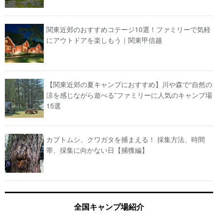
関東近郊のおすすめコテージ10選！ファミリーで気軽
にアウトドアを楽しもう｜関東甲信越
【関東近郊の夏キャンプにおすすめ】川や森で“自然の
涼を感じながら遊べる”ファミリーに人気のキャンプ場
15選
カブトムシ、クワガタを捕まえる！ 採集方法、時間
帯、採集に向かない日【捕獲編】
全国キャンプ場紹介