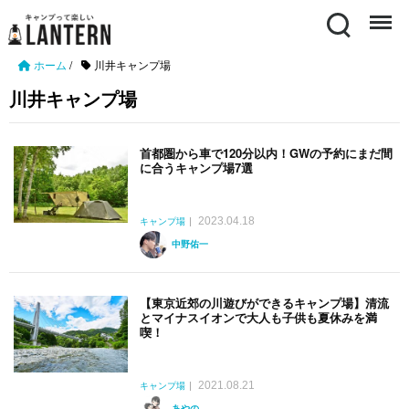
Search
Menu
ホーム
/
川井キャンプ場
川井キャンプ場
首都圏から車で120分以内！GWの予約にまだ間
に合うキャンプ場7選
2023.04.18
キャンプ場
中野佑一
【東京近郊の川遊びができるキャンプ場】清流
とマイナスイオンで大人も子供も夏休みを満
喫！
2021.08.21
キャンプ場
あやの