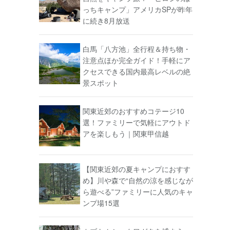
っちキャンプ」アメリカSPが昨年
に続き8月放送
白馬「八方池」全行程＆持ち物・
注意点ほか完全ガイド！手軽にア
クセスできる国内最高レベルの絶
景スポット
関東近郊のおすすめコテージ10
選！ファミリーで気軽にアウトド
アを楽しもう｜関東甲信越
【関東近郊の夏キャンプにおすす
め】川や森で“自然の涼を感じなが
ら遊べる”ファミリーに人気のキャ
ンプ場15選