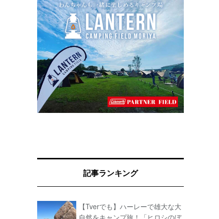
記事ランキング
【Tverでも】ハーレーで雄大な大
自然をキャンプ旅！「ヒロシのぼ