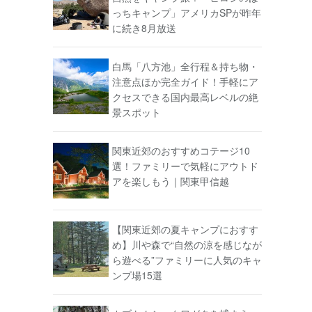
っちキャンプ」アメリカSPが昨年
に続き8月放送
白馬「八方池」全行程＆持ち物・
注意点ほか完全ガイド！手軽にア
クセスできる国内最高レベルの絶
景スポット
関東近郊のおすすめコテージ10
選！ファミリーで気軽にアウトド
アを楽しもう｜関東甲信越
【関東近郊の夏キャンプにおすす
め】川や森で“自然の涼を感じなが
ら遊べる”ファミリーに人気のキャ
ンプ場15選