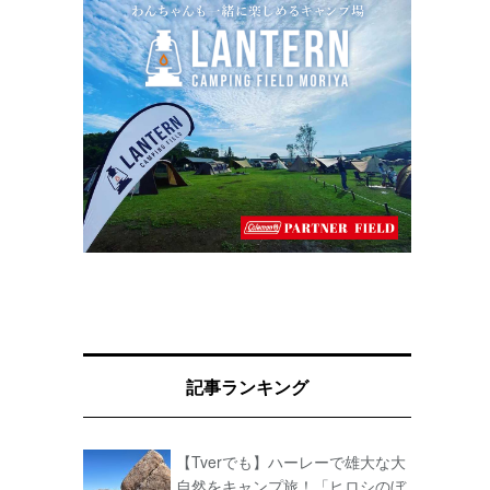
記事ランキング
【Tverでも】ハーレーで雄大な大
自然をキャンプ旅！「ヒロシのぼ