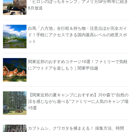
「ヒロシのぼっちキャンプ」アメリカSPが昨年に続き
8月放送
白馬「八方池」全行程＆持ち物・注意点ほか完全ガイ
ド！手軽にアクセスできる国内最高レベルの絶景スポ
ット
関東近郊のおすすめコテージ10選！ファミリーで気軽
にアウトドアを楽しもう｜関東甲信越
【関東近郊の夏キャンプにおすすめ】川や森で“自然の
涼を感じながら遊べる”ファミリーに人気のキャンプ場
15選
カブトムシ、クワガタを捕まえる！ 採集方法、時間