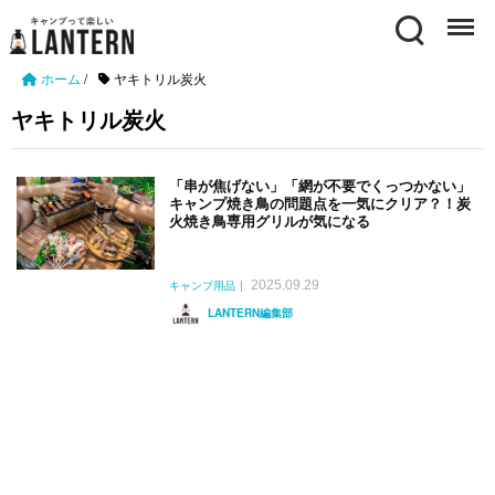
Search
Menu
ホーム
/
ヤキトリル炭火
ヤキトリル炭火
「串が焦げない」「網が不要でくっつかない」
キャンプ焼き鳥の問題点を一気にクリア？！炭
火焼き鳥専用グリルが気になる
2025.09.29
キャンプ用品
LANTERN編集部