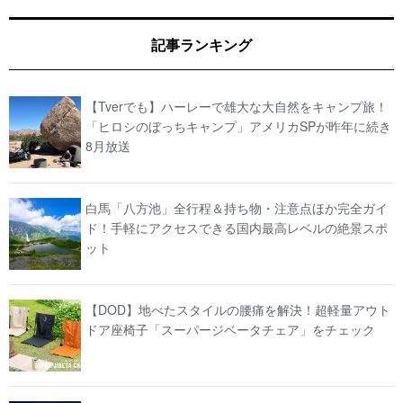
記事ランキング
【Tverでも】ハーレーで雄大な大自然をキャンプ旅！
「ヒロシのぼっちキャンプ」アメリカSPが昨年に続き
8月放送
白馬「八方池」全行程＆持ち物・注意点ほか完全ガイ
ド！手軽にアクセスできる国内最高レベルの絶景スポ
ット
【DOD】地べたスタイルの腰痛を解決！超軽量アウト
ドア座椅子「スーパージベータチェア」をチェック