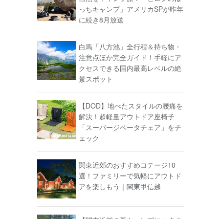
っちキャンプ」アメリカSPが昨年
に続き8月放送
白馬「八方池」全行程＆持ち物・
注意点ほか完全ガイド！手軽にア
クセスできる国内最高レベルの絶
景スポット
【DOD】地べたスタイルの腰痛を
解決！超軽量アウトドア座椅子
「スーパージベータチェア」をチ
ェック
関東近郊のおすすめコテージ10
選！ファミリーで気軽にアウトド
アを楽しもう｜関東甲信越