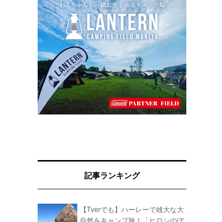
記事ランキング
【Tverでも】ハーレーで雄大な大
自然をキャンプ旅！「ヒロシのぼ