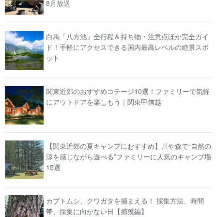
8月放送
白馬「八方池」全行程＆持ち物・注意点ほか完全ガイ
ド！手軽にアクセスできる国内最高レベルの絶景スポ
ット
関東近郊のおすすめコテージ10選！ファミリーで気軽
にアウトドアを楽しもう｜関東甲信越
【関東近郊の夏キャンプにおすすめ】川や森で“自然の
涼を感じながら遊べる”ファミリーに人気のキャンプ場
15選
カブトムシ、クワガタを捕まえる！ 採集方法、時間
帯、採集に向かない日【捕獲編】