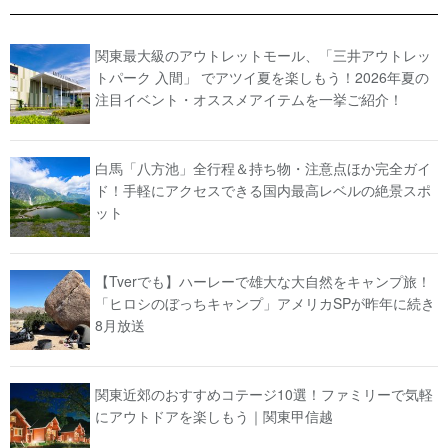
関東最大級のアウトレットモール、「三井アウトレッ
トパーク 入間」 でアツイ夏を楽しもう！2026年夏の
注目イベント・オススメアイテムを一挙ご紹介！
白馬「八方池」全行程＆持ち物・注意点ほか完全ガイ
ド！手軽にアクセスできる国内最高レベルの絶景スポ
ット
【Tverでも】ハーレーで雄大な大自然をキャンプ旅！
「ヒロシのぼっちキャンプ」アメリカSPが昨年に続き
8月放送
関東近郊のおすすめコテージ10選！ファミリーで気軽
にアウトドアを楽しもう｜関東甲信越