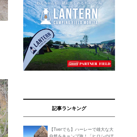
記事ランキング
【Tverでも】ハーレーで雄大な大
自然をキャンプ旅！「ヒロシのぼ