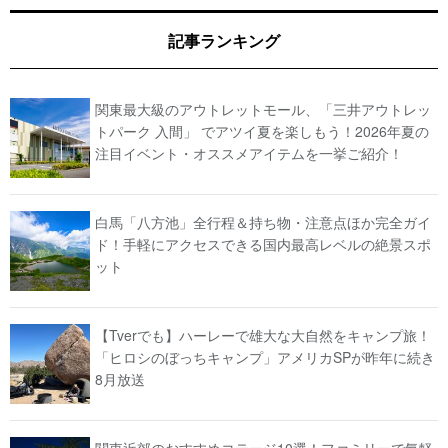
記事ランキング
関東最大級のアウトレットモール、「三井アウトレッ
トパーク 入間」 でアツイ夏を楽しもう！2026年夏の
注目イベント・オススメアイテムを一挙ご紹介！
白馬「八方池」全行程＆持ち物・注意点ほか完全ガイ
ド！手軽にアクセスできる国内最高レベルの絶景スポ
ット
【Tverでも】ハーレーで雄大な大自然をキャンプ旅！
「ヒロシのぼっちキャンプ」アメリカSPが昨年に続き
8月放送
関東近郊のおすすめコテージ10選！ファミリーで気軽