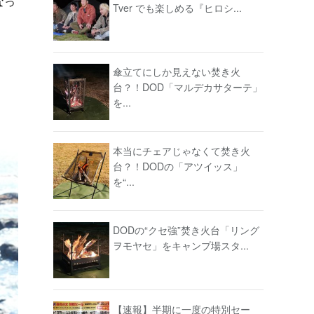
なっ
Tver でも楽しめる『ヒロシ...
傘立てにしか見えない焚き火
台？！DOD「マルデカサターテ」
を...
本当にチェアじゃなくて焚き火
台？！DODの「アツイッス」
を“...
DODの“クセ強”焚き火台「リング
ヲモヤセ」をキャンプ場スタ...
【速報】半期に一度の特別セー