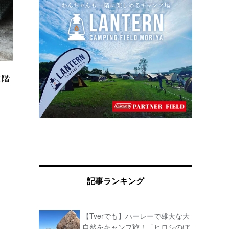
二階
記事ランキング
【Tverでも】ハーレーで雄大な大
自然をキャンプ旅！「ヒロシのぼ