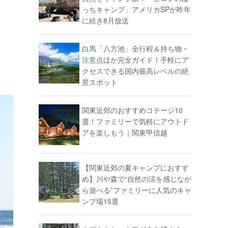
っちキャンプ」アメリカSPが昨年
に続き8月放送
白馬「八方池」全行程＆持ち物・
注意点ほか完全ガイド！手軽にア
クセスできる国内最高レベルの絶
景スポット
関東近郊のおすすめコテージ10
選！ファミリーで気軽にアウトド
アを楽しもう｜関東甲信越
【関東近郊の夏キャンプにおすす
め】川や森で“自然の涼を感じなが
ら遊べる”ファミリーに人気のキャ
ンプ場15選