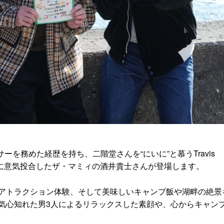
ンサーを務めた経歴を持ち、二階堂さんを“にいに”と慕うTravis
けに意気投合したザ・マミィの酒井貴士さんが登場します。
アトラクション体験、そして美味しいキャンプ飯や湖畔の絶景
気心知れた男3人によるリラックスした素顔や、心からキャン