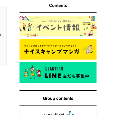
Contents
さ
係
ト
ロ
Group contents