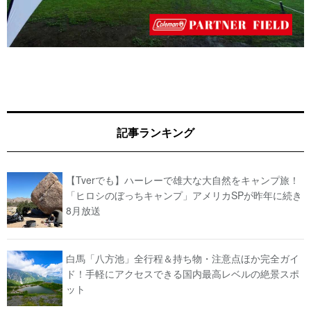
記事ランキング
【Tverでも】ハーレーで雄大な大自然をキャンプ旅！
「ヒロシのぼっちキャンプ」アメリカSPが昨年に続き
8月放送
白馬「八方池」全行程＆持ち物・注意点ほか完全ガイ
ド！手軽にアクセスできる国内最高レベルの絶景スポ
ット