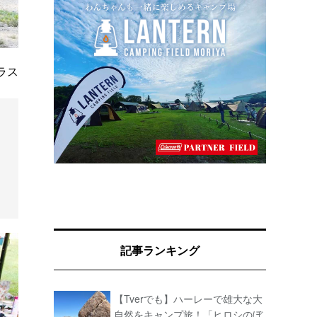
ラス
記事ランキング
【Tverでも】ハーレーで雄大な大
自然をキャンプ旅！「ヒロシのぼ