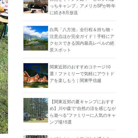
っちキャンプ」アメリカSPが昨年
に続き8月放送
白馬「八方池」全行程＆持ち物・
注意点ほか完全ガイド！手軽にア
クセスできる国内最高レベルの絶
景スポット
関東近郊のおすすめコテージ10
選！ファミリーで気軽にアウトド
アを楽しもう｜関東甲信越
【関東近郊の夏キャンプにおすす
め】川や森で“自然の涼を感じなが
ら遊べる”ファミリーに人気のキャ
ンプ場15選