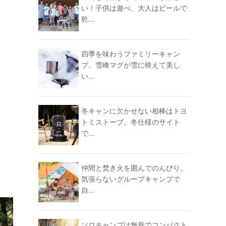
い！子供は遊べ、大人はビールで
乾...
四季を味わうファミリーキャン
プ。雪峰マグが雪に映えて美し
い...
冬キャンに欠かせない相棒はトヨ
トミストーブ。冬仕様のサイト
で...
仲間と焚き火を囲んでのんびり。
気張らないグループキャンプで
自...
ソロキャンプは無骨でコンパクト