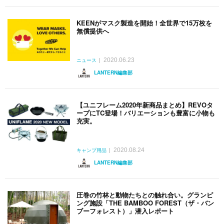
KEENがマスク製造を開始！全世界で15万枚を
無償提供へ
2020.06.23
ニュース
LANTERN編集部
【ユニフレーム2020年新商品まとめ】REVOタ
ープにTC登場！バリエーションも豊富に小物も
充実。
2020.08.24
キャンプ用品
LANTERN編集部
圧巻の竹林と動物たちとの触れ合い。グランピ
ング施設「THE BAMBOO FOREST（ザ・バン
ブーフォレスト）」潜入レポート