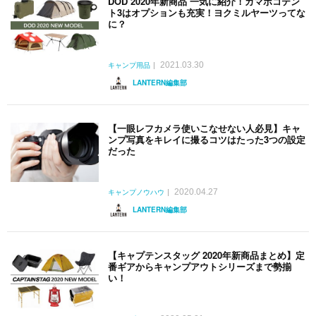
DOD 2020年新商品 一気に紹介！カマボコテン
ト3はオプションも充実！ヨクミルヤーツってな
に？
2021.03.30
キャンプ用品
LANTERN編集部
【一眼レフカメラ使いこなせない人必見】キャ
ンプ写真をキレイに撮るコツはたった3つの設定
だった
2020.04.27
キャンプノウハウ
LANTERN編集部
【キャプテンスタッグ 2020年新商品まとめ】定
番ギアからキャンプアウトシリーズまで勢揃
い！