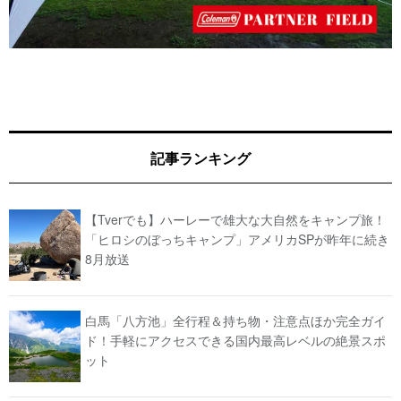
記事ランキング
【Tverでも】ハーレーで雄大な大自然をキャンプ旅！
「ヒロシのぼっちキャンプ」アメリカSPが昨年に続き
8月放送
白馬「八方池」全行程＆持ち物・注意点ほか完全ガイ
ド！手軽にアクセスできる国内最高レベルの絶景スポ
ット