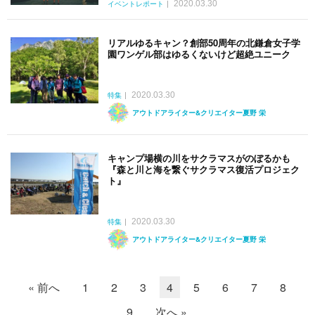
2020.03.30
イベントレポート
リアルゆるキャン？創部50周年の北鎌倉女子学
園ワンゲル部はゆるくないけど超絶ユニーク
2020.03.30
特集
アウトドアライター&クリエイター夏野 栄
キャンプ場横の川をサクラマスがのぼるかも
『森と川と海を繋ぐサクラマス復活プロジェク
ト』
2020.03.30
特集
アウトドアライター&クリエイター夏野 栄
« 前へ
1
2
3
4
5
6
7
8
9
次へ »