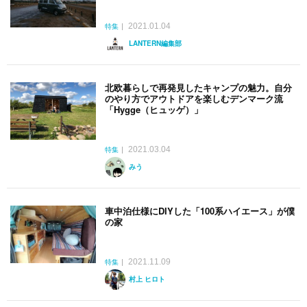
2021.01.04
特集
LANTERN編集部
北欧暮らしで再発見したキャンプの魅力。自分
のやり方でアウトドアを楽しむデンマーク流
「Hygge（ヒュッゲ）」
2021.03.04
特集
みう
車中泊仕様にDIYした「100系ハイエース」が僕
の家
2021.11.09
特集
村上 ヒロト