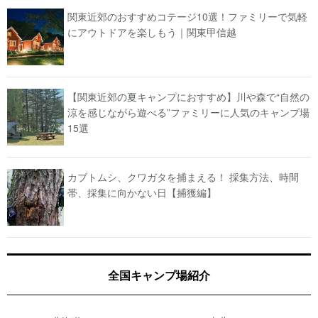
関東近郊のおすすめコテージ10選！ファミリーで気軽
にアウトドアを楽しもう｜関東甲信越
【関東近郊の夏キャンプにおすすめ】川や森で“自然の
涼を感じながら遊べる”ファミリーに人気のキャンプ場
15選
カブトムシ、クワガタを捕まえる！ 採集方法、時間
帯、採集に向かない日【捕獲編】
全国キャンプ場紹介