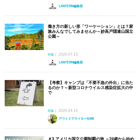
LANTERN編集部
働き方の新しい形「ワーケーション」とは？家
族みんなでしてみませんか～妙高戸隠連山国立
公園～
2020.07.15
特集
LANTERN編集部
【考察】キャンプは「不要不急の外出」に当た
るのか？～新型コロナウイルス感染症拡大の中
で
2020.04.14
特集
アウトドアライターSAM
＃3 アメリカ国立公園制覇の旅 ～24歳から始め