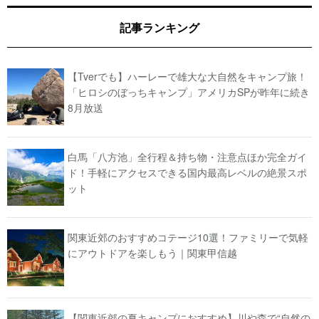
記事ランキング
【Tverでも】ハーレーで雄大な大自然をキャンプ旅！
「ヒロシのぼっちキャンプ」アメリカSPが昨年に続き
8月放送
白馬「八方池」全行程＆持ち物・注意点ほか完全ガイ
ド！手軽にアクセスできる国内最高レベルの絶景スポ
ット
関東近郊のおすすめコテージ10選！ファミリーで気軽
にアウトドアを楽しもう｜関東甲信越
【関東近郊の夏キャンプにおすすめ】川や森で“自然の