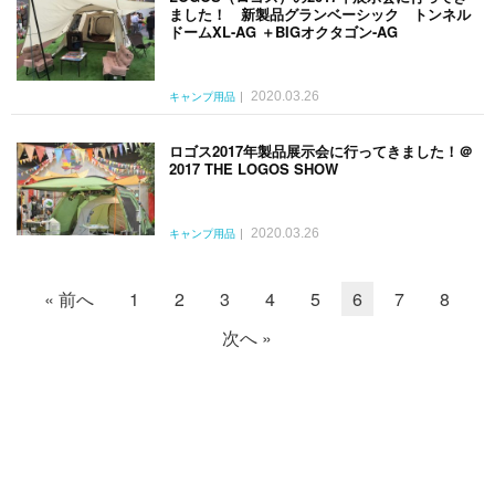
ました！ 新製品グランベーシック トンネル
ドームXL-AG ＋BIGオクタゴン-AG
2020.03.26
キャンプ用品
ロゴス2017年製品展示会に行ってきました！＠
2017 THE LOGOS SHOW
2020.03.26
キャンプ用品
« 前へ
1
2
3
4
5
6
7
8
次へ »