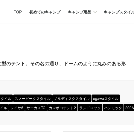
TOP
初めてのキャンプ
キャンプ用品
キャンプスタイ
立型のテント。その名の通り、ドームのように丸みのある形
スタイル
スノーピークスタイル
ノルディスクスタイル
ogawaスタイル
イル
レイサ6
サーカスTC
カマボコテント2
ランドロック
ハンモック
200A