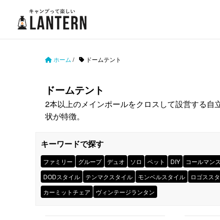
ホーム
/
ドームテント
ドームテント
2本以上のメインポールをクロスして設営する自
状が特徴。
キーワードで探す
ファミリー
グループ
デュオ
ソロ
ペット
DIY
コールマン
DODスタイル
テンマクスタイル
モンベルスタイル
ロゴススタ
カーミットチェア
ヴィンテージランタン