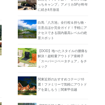
っちキャンプ」アメリカSPが昨年
に続き8月放送
白馬「八方池」全行程＆持ち物・
注意点ほか完全ガイド！手軽にア
クセスできる国内最高レベルの絶
景スポット
【DOD】地べたスタイルの腰痛を
解決！超軽量アウトドア座椅子
「スーパージベータチェア」をチ
ェック
関東近郊のおすすめコテージ10
選！ファミリーで気軽にアウトド
アを楽しもう｜関東甲信越