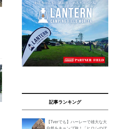
記事ランキング
【Tverでも】ハーレーで雄大な大
自然をキャンプ旅！「ヒロシのぼ