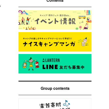
Contents
ラ
Group contents