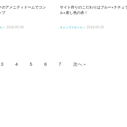
クのアメニティドームでコン
サイト作りのこだわりはブルー×ナチュ
ンプ
ル×差し色の赤！
2018.05.06
2018.05.05
ル
キャンプスタイル
3
4
5
6
7
次へ »